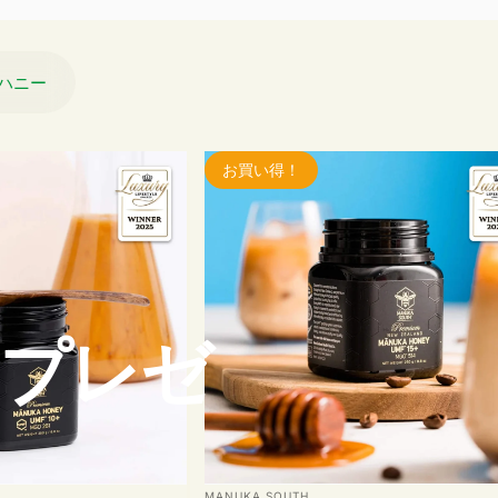
ハニー
お買い得！
目プレゼ
販売業者
MANUKA SOUTH