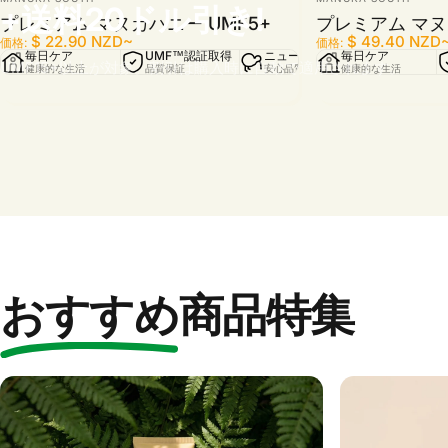
+送料20ドル引き!
プレミアム マヌカハニー UMF5+
プレミアム マヌ
販売価格
通常価格
販売価格
通常価格
$ 22.90 NZD
~
$ 49.40 NZD
価格:
価格:
毎日ケア
UMF™認証取得
ニュージーランド製
毎日ケア
トレース
UMF15+以上が対象。割引は購入時に自動で適用されます。
健康的な生活
品質保証
安心品質
健康的な生活
原料の追跡
おすすめ
商品特集