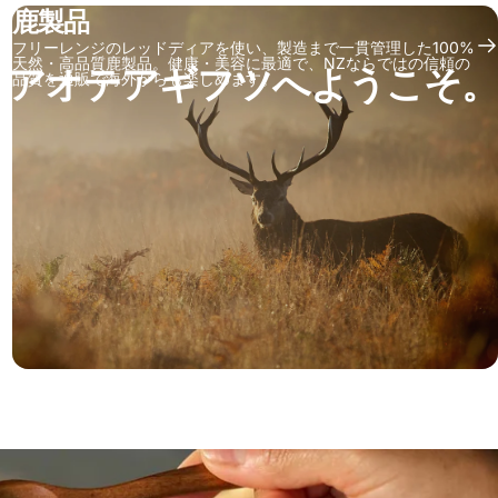
鹿製品
フリーレンジのレッドディアを使い、製造まで一貫管理した100%
天然・高品質鹿製品。健康・美容に最適で、NZならではの信頼の
アオテアギフツへようこそ。
品質を通販で海外からも楽しめます。