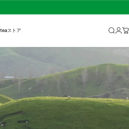
teaストア
検索
ログ
teaストア