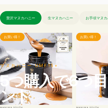
贅沢マヌカハニー
生マヌカハニー
お手頃マヌカ
お買い得！
お買い得！
マヌカハニー UMF15+
5つ購入で6つ
ント
販売業者
販売業者
MANUKA SOUTH
MANUKA SOUTH