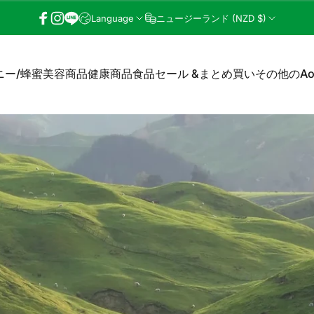
Language
ニュージーランド (NZD $)
Facebook
Instagram
LINE
ニー/蜂蜜
美容商品
健康商品
食品
セール &まとめ買い
その他のAo
ー/蜂蜜
美容商品
健康商品
食品
セール &まとめ買い
その他のAo