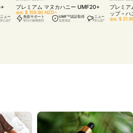
+
プレミアム マヌカハニー UMF20+
プレミアム
販売価格
通常価格
$ 159.90 NZD
~
ップ - 
価格:
ニュージーランド製
免疫サポート
トレース対応
UMF™認証取得
ニュージーランド製
販売価格
通常価格
$ 21.
価格:
安心品質
毎日の健康維持
原料の追跡・確認済み
品質保証
安心品質