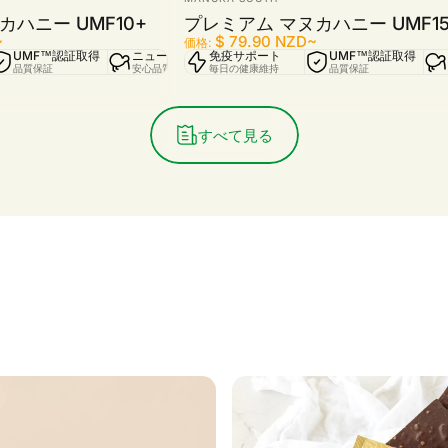
カハニー UMF10+
プレミアム マヌカハニー UMF15
販売価格
通常価格
~
$ 79.90 NZD
~
価格:
対応
UMF™認証取得
ニュージーランド製
免疫サポート
トレース対応
UMF™認証取得
・確認済み
品質保証
安心品質
毎日の健康維持
原料の追跡・確認済み
品質保証
すべて見る