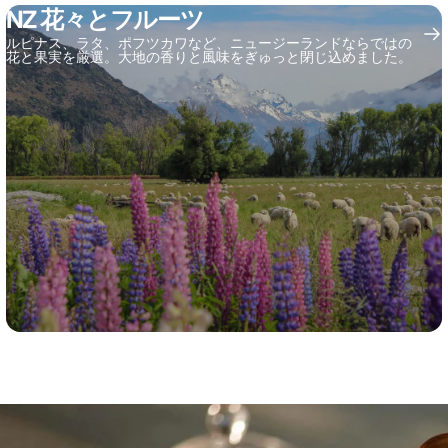
NZ 花々とフルーツ
ルピナス、ラタ、ポフツカワなど、ニュージーランドならではの
花と果実を厳選。大地の香りと風味をぎゅっと閉じ込めました。