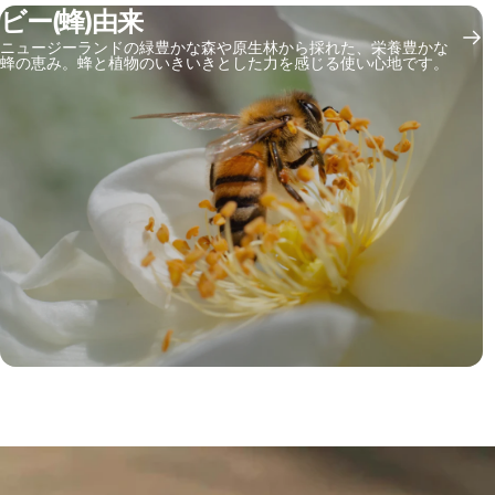
ビー(蜂)由来
ニュージーランドの緑豊かな森や原生林から採れた、栄養豊かな
蜂の恵み。蜂と植物のいきいきとした力を感じる使い心地です。
>