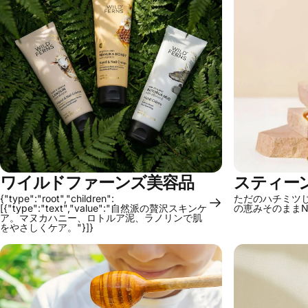
ワイルドファーンズ美容品
スティー
{"type":"root","children":
ただのハチミツ
[{"type":"text","value":"自然派の贅沢スキンケ
の恵みそのまま
ア。マヌカハニー、ロトルア泥、ラノリンで肌
をやさしくケア。"}]}