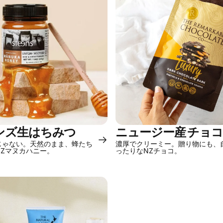
ンズ生はちみつ
ニュージー産 チョ
じゃない。天然のまま、蜂たち
濃厚でクリーミー。贈り物にも、
NZマヌカハニー。
ったりなNZチョコ。