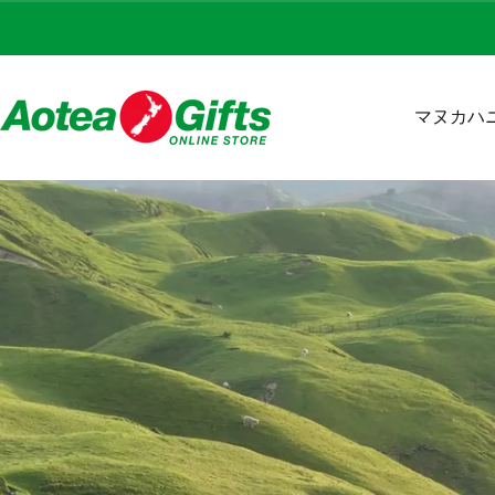
コンテンツへスキップ
マヌカハ
Aotea Gifts Online
マヌカハニ