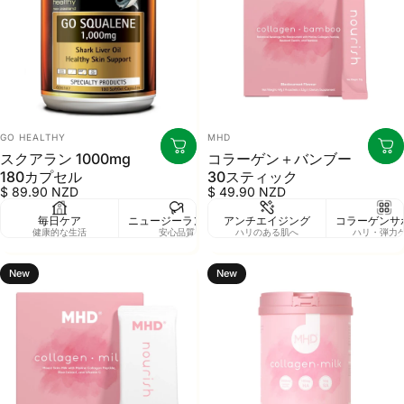
販売業者
販売業者
GO HEALTHY
MHD
スクアラン 1000mg
コラーゲン＋バンブー
180カプセル
30スティック
$ 89.90 NZD
$ 49.90 NZD
毎日ケア
ニュージーランド製
アンチエイジング
コラーゲンサ
健康的な生活
安心品質
ハリのある肌へ
ハリ・弾力
New
New