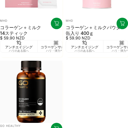
販売業者
販売業者
MHD
MHD
コラーゲン＋ミルク
コラーゲン＋ミルクパウダー
14スティック
缶入り 400ｇ
$ 59.90 NZD
$ 59.90 NZD
アンチエイジング
コラーゲンサポート
アンチエイジング
ビタミン豊富
コラーゲンサ
添
ハリのある肌へ
ハリ・弾力ケア
ハリのある肌へ
高栄養価
ハリ・弾力
ナチ
販売業者
GO HEALTHY