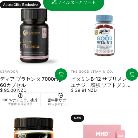
フィルターとソート
Aotea Gifts Exclusive
販売業者
販売業者
CERVIDOR
THE GOOD VITAMIN CO.
ディア プラセンタ 7000mg
ビタミンB-12 サプリメント
60カプセル
エナジー増強 ソフトグミ
$ 95.00 NZD
$ 39.91 NZD
90粒
100％ナチュラル由来
更年期サポート
添加物ゼロ
高
天然由来成分使用
ゆらぎやすいケア
ナチュラル処方
こだ
New