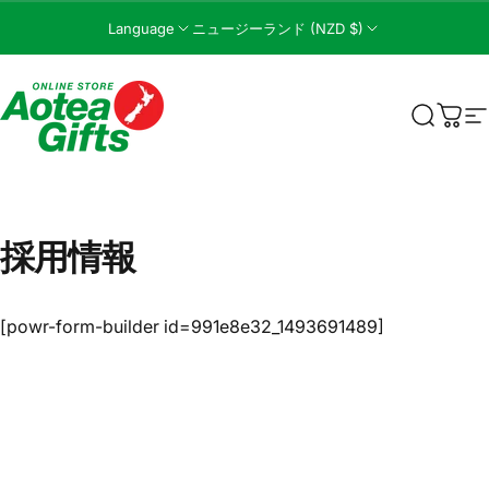
コンテンツへスキップ
Language
ニュージーランド (NZD $)
Aotea Gifts Online
検索
カー
採用情報
[powr-form-builder id=991e8e32_1493691489]