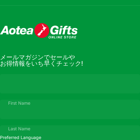
Aotea Gifts Online
メールマガジンでセールや
お得情報をいち早くチェック!
First Name
Last Name